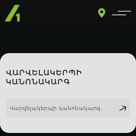
ՎԱՐՎԵԼԱԿԵՐՊԻ
ԿԱՆՈՆԱԿԱՐԳ
Վարվելակերպի կանոնակարգ